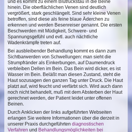
und es kommt zu einem Blutrückstau in die Beine
hinein. Die oberflächlichen Venen sind deutlich
vergrößert, stark geschlängelt. Sind sehr kleine Venen
betroffen, sind diese als feine blaue Äderchen zu
erkennen und werden Besenreiser genannt. Die ersten
Beschwerden mit Müdigkeit, Schwere- und
Spannungsgefühl und evtl. auch nächtliche
Wadenkrämpfe treten auf.
Bei ausbleibender Behandlung kommt es dann zum
Sichtbarwerden von Schwellungen: man sieht die
Strumpfränder als Einkerbungen, auf Daumendruck
verbleiben Dellen im Bein. Das Bein wird dicker, es ist
Wasser im Bein. Beläßt man diesen Zustand, steht die
Haut sozusagen den ganzen Tag unter Druck. Die Haut
platzt auf, wird feucht und verfärbt sich. Wird auch dann
noch nicht behandelt, muß mit dem Absterben der Haut
gerechnet werden, der Patient leidet unter offenen
Beinen.
Durch Anklicken der links aufgeführten Webseiten
erlangen Sie weitere Informationen über die derzeit in
unserer Praxis durchgeführten
diagnostischen
Verfahren
und
Behandlungsmöglichkeiten bei