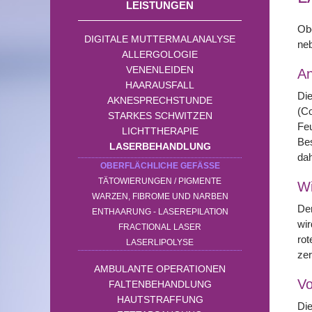
LEISTUNGEN
Ob
DIGITALE MUTTERMALANALYSE
neb
ALLERGOLOGIE
VENENLEIDEN
A
HAARAUSFALL
Die
AKNESPRECHSTUNDE
(C
STARKES SCHWITZEN
Fe
LICHTTHERAPIE
Bes
LASERBEHANDLUNG
dah
OBERFLÄCHLICHE GEFÄSSE
TÄTOWIERUNGEN / PIGMENTE
Wi
WARZEN, FIBROME UND NARBEN
Der
ENTHAARUNG - LASEREPILATION
wir
FRACTIONAL LASER
rot
LASERLIPOLYSE
ze
AMBULANTE OPERATIONEN
Vo
FALTENBEHANDLUNG
HAUTSTRAFFUNG
Die