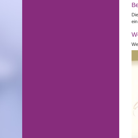
Be
Die
ein
We
Wei