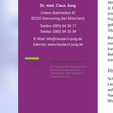
Akt
Dr. med. Claus Jung
(z.
Untere Bahnhofstr.42
(mi
82110 Germering (bei München)
Frü
gel
Telefon (089) 84 30 77
Sit
Telefax (089) 84 35 94
Be
E-Mail:
info@hautarzt-jung.de
mei
Internet:
www.hautarzt-jung.de
kom
Be
min
Tolles Team, toller Arzt!
Von Patienten
1,5
Note
bewertet mit
Dr. Jung ist der beste Arzt bei
Ri
dem ich seit langem war.
Kompetent, sehr freundlich,
menschlich und …
Mehr
Sch
Las
Hautärzte (Dermatologen)
auf
in Germering
Nac
Woc