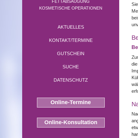
FETTABSAUGUNG
Sie
KOSMETISCHE OPERATIONEN
Me
bei
un
AKTUELLES
Be
KONTAKT/TERMINE
Be
GUTSCHEIN
Zum
die
SUCHE
Imp
Küh
DATENSCHUTZ
wäh
erf
Online-Termine
N
Nac
ang
Online-Konsultation
etw
han