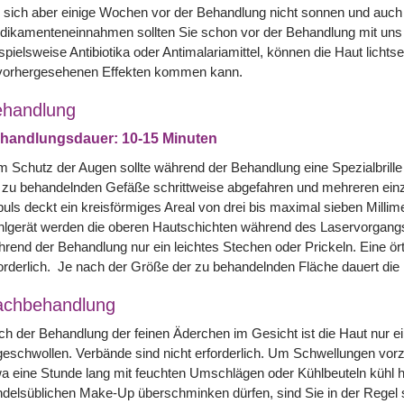
 sich aber einige Wochen vor der Behandlung nicht sonnen und auch 
dikamenteneinnahmen sollten Sie schon vor der Behandlung mit uns
spielsweise Antibiotika oder Antimalariamittel, können die Haut lich
vorhergesehenen Effekten kommen kann.
handlung
handlungsdauer: 10-15 Minuten
 Schutz der Augen sollte während der Behandlung eine Spezialbril
 zu behandelnden Gefäße schrittweise abgefahren und mehreren einz
uls deckt ein kreisförmiges Areal von drei bis maximal sieben Mill
lgerät werden die oberen Hautschichten während des Laservorgangs
rend der Behandlung nur ein leichtes Stechen oder Prickeln. Eine ört
orderlich. Je nach der Größe der zu behandelnden Fläche dauert die 
achbehandlung
h der Behandlung der feinen Äderchen im Gesicht ist die Haut nur ein
eschwollen. Verbände sind nicht erforderlich. Um Schwellungen vorz
a eine Stunde lang mit feuchten Umschlägen oder Kühlbeuteln kühl hal
delsüblichen Make-Up überschminken dürfen, sind Sie in der Regel so