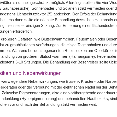
ivitäten sind uneingeschränkt möglich. Allerdings sollten Sie vier 
B.Saunabesuche), Sonnenbäder und Solarien strikt vermeiden oder d
ndestens Lichtschutzfaktor 25) abdecken. Der Erfolg der Behandlung
hestens dann sollte die nächste Behandlung desselben Hautareals e
ingt nie in einer einzigen Sitzung. Zur Entfernung einer flächendecke
zungen erforderlich.
i größeren Gefäßen, wie Blutschwämmchen, Feuermalen oder Besen
st zu graubläulichen Verfärbungen, die einige Tage anhalten und dur
men. Während bei den sogenannten Rubinflecken am Oberkörper in de
handlung von größeren Blutschwämmen (Hämangiome), Feuermalen un
destens 5-10 Sitzungen. Die Behandlung der Besenreiser sollte übli
siken und Nebenwirkungen
werwiegendere Nebenwirkungen, wie Blasen-, Krusten- oder Narbenb
ergeräten oder der Verödung mit der elektrischen Nadel bei der Beh
. Zeitweise Pigmentstörungen, also eine vorübergehende oder dauerh
hdunklung (Hyperpigmentierung) des behandelten Hautbezirks, sind 
hen vor und nach der Behandlung strikt vermieden wird.