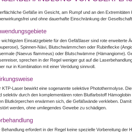
erflächliche Gefäße im Gesicht, am Rumpf und an den Extremitäte
enwirkungsfrei und ohne dauerhafte Einschränkung der Gesellschafts
nwendungsgebiete
 wichtigsten Einsatzgebiete für den Gefäßlaser sind rote erweitert
ouperose), Spinnen-Nävi, Blutschwämmchen oder Rubinflecke (Angi
uermale (Naevus flammeus) oder Blutschwämme (Hämangiome). Gef
enreiser, sprechen in der Regel weniger gut auf die Laserbehandlun
er nur in Kombination mit einer Verödung sinnvoll.
rkungsweise
 KTP-Laser bewirkt eine sogenannte selektive Photothermolyse. Die
d selektiv durch den komplementären roten Blutfarbstoff Hämoglobi
en Blutkörperchen erwärmen sich, die Gefäßwände verkleben. Damit k
rstört werden, ohne umliegendes Gewebe zu schädigen.
rbehandlung
 Behandlung erfordert in der Regel keine spezielle Vorbereitung der