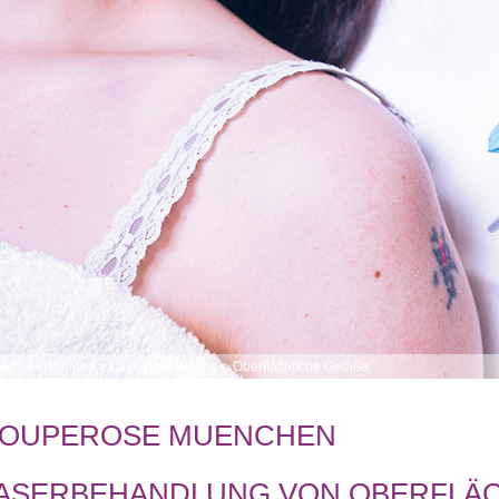
me
>
Leistungen
>
Laserbehandlung
>
Oberflächliche Gefäße
OUPEROSE MUENCHEN
ASERBEHANDLUNG VON OBERFLÄC