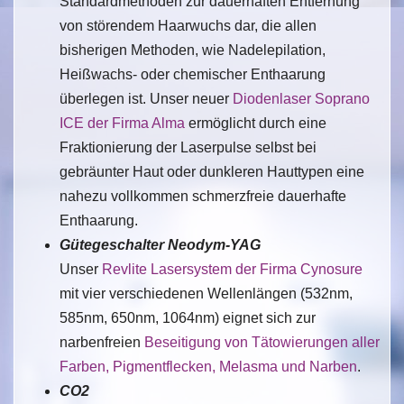
Standardmethoden zur dauerhaften Entfernung
von störendem Haarwuchs dar, die allen
bisherigen Methoden, wie Nadelepilation,
Heißwachs- oder chemischer Enthaarung
überlegen ist. Unser neuer
Diodenlaser Soprano
ICE der Firma Alma
ermöglicht durch eine
Fraktionierung der Laserpulse selbst bei
gebräunter Haut oder dunkleren Hauttypen eine
nahezu vollkommen schmerzfreie dauerhafte
Enthaarung.
Gütegeschalter Neodym-YAG
Unser
Revlite Lasersystem der Firma Cynosure
mit vier verschiedenen Wellenlängen (532nm,
585nm, 650nm, 1064nm) eignet sich zur
narbenfreien
Beseitigung von Tätowierungen aller
Farben, Pigmentflecken, Melasma und Narben
.
CO2