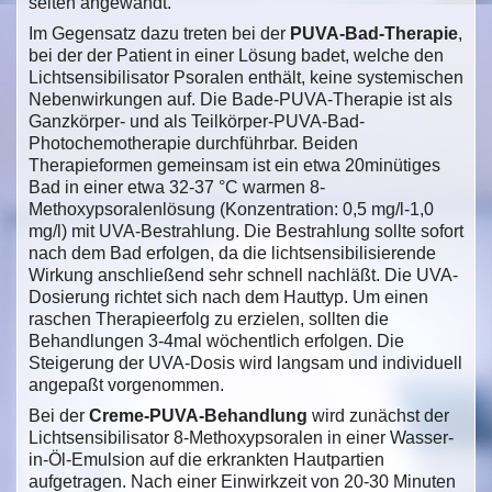
selten angewandt.
Im Gegensatz dazu treten bei der
PUVA-Bad-Therapie
,
bei der der Patient in einer Lösung badet, welche den
Lichtsensibilisator Psoralen enthält, keine systemischen
Nebenwirkungen auf. Die Bade-PUVA-Therapie ist als
Ganzkörper- und als Teilkörper-PUVA-Bad-
Photochemotherapie durchführbar. Beiden
Therapieformen gemeinsam ist ein etwa 20minütiges
Bad in einer etwa 32-37 °C warmen 8-
Methoxypsoralenlösung (Konzentration: 0,5 mg/l-1,0
mg/l) mit UVA-Bestrahlung. Die Bestrahlung sollte sofort
nach dem Bad erfolgen, da die lichtsensibilisierende
Wirkung anschließend sehr schnell nachläßt. Die UVA-
Dosierung richtet sich nach dem Hauttyp. Um einen
raschen Therapieerfolg zu erzielen, sollten die
Behandlungen 3-4mal wöchentlich erfolgen. Die
Steigerung der UVA-Dosis wird langsam und individuell
angepaßt vorgenommen.
Bei der
Creme-PUVA-Behandlung
wird zunächst der
Lichtsensibilisator 8-Methoxypsoralen in einer Wasser-
in-Öl-Emulsion auf die erkrankten Hautpartien
aufgetragen. Nach einer Einwirkzeit von 20-30 Minuten