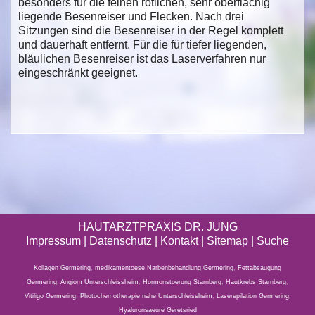
besonders für die feinen rötlichen, sehr oberflächig
liegende Besenreiser und Flecken. Nach drei
Sitzungen sind die Besenreiser in der Regel komplett
und dauerhaft entfernt. Für die für tiefer liegenden,
bläulichen Besenreiser ist das Laserverfahren nur
eingeschränkt geeignet.
HAUTARZTPRAXIS DR. JUNG
Impressum
|
Datenschutz
| Kontakt |
Sitemap
|
Suche
Kollagen Germering
,
medikamentoese Narbenbehandlung Germering
,
Fettabsaugung
Germering
,
Angiom Unterschleissheim
,
Hormonstoerung Starnberg
,
Hautkrebs Starnberg
,
Vitiligo Germering
,
Photochemotherapie nahe Unterschleissheim
,
Laserepilation Germering
,
Hyaluronsaeure Geretsried