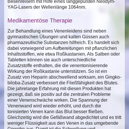
Besenreisern mit Hilfe eines langgepulsten Neodym-
YAG-Lasers der Wellenlänge 1064nm.
Medikamentöse Therapie
Zur Behandlung eines Venenleidens sind neben
gymnastischen Übungen und kalten Güssen auch
pharmazeutische Substanzen hilfreich. Es handelt sich
dabei vorwiegend um Aufbereitungen mit pflanzlichen
Inhaltsstoffen, wie etwa Roßkastanien. Als Salben oder
Tabletten können sie auch unterschiedliche
Zusatzstoffe enthalten, die die venentonisierende
Wirkung der Roßkastanie unterstützen. So ist ein
Zusatz von Heparin abschwellend wirksam, ein Gingko-
biloba-Zusatz verbessert die Fließfähigkeit des Blutes.
Die jahrelange Erfahrung mit diesen Produkten hat
gezeigt, daß sie positiv auf die zentralen Probleme
einer Venenschwäche wirken. Die Spannung der
Venenwand wird wieder erhöht, und durch die
tonisierten Venen kann das Blut besser fließen.
Gleichzeitig wird die Gefäßwand abgedichtet und es tritt
weniger Flüssigkeit aus den Venen in das umgebende
Gewebe aus. Damit ist die Schwellung und