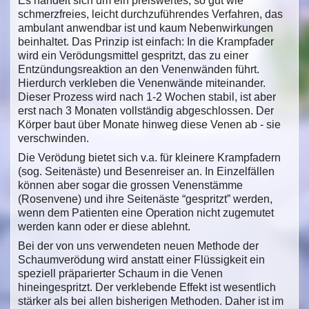
Es handelt sich um ein preiswertes, so gut wie
schmerzfreies, leicht durchzuführendes Verfahren, das
ambulant anwendbar ist und kaum Nebenwirkungen
beinhaltet. Das Prinzip ist einfach: In die Krampfader
wird ein Verödungsmittel gespritzt, das zu einer
Entzündungsreaktion an den Venenwänden führt.
Hierdurch verkleben die Venenwände miteinander.
Dieser Prozess wird nach 1-2 Wochen stabil, ist aber
erst nach 3 Monaten vollständig abgeschlossen. Der
Körper baut über Monate hinweg diese Venen ab - sie
verschwinden.
Die Verödung bietet sich v.a. für kleinere Krampfadern
(sog. Seitenäste) und Besenreiser an. In Einzelfällen
können aber sogar die grossen Venenstämme
(Rosenvene) und ihre Seitenäste “gespritzt” werden,
wenn dem Patienten eine Operation nicht zugemutet
werden kann oder er diese ablehnt.
Bei der von uns verwendeten neuen Methode der
Schaumverödung wird anstatt einer Flüssigkeit ein
speziell präparierter Schaum in die Venen
hineingespritzt. Der verklebende Effekt ist wesentlich
stärker als bei allen bisherigen Methoden. Daher ist im