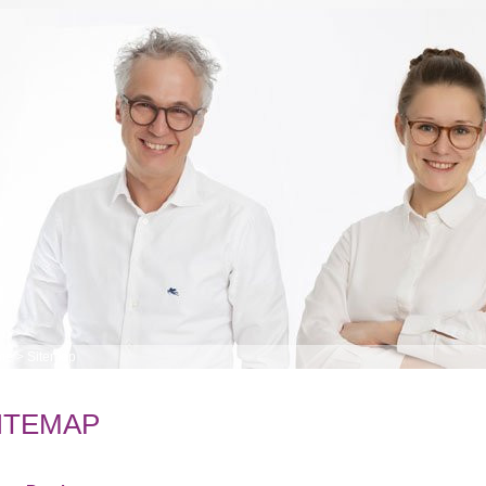
me
>
Sitemap
ITEMAP