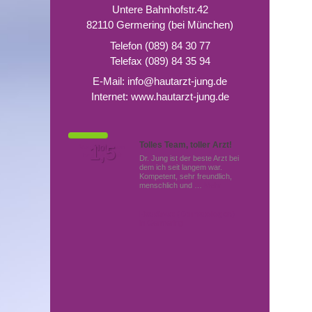
Untere Bahnhofstr.42
82110 Germering (bei München)
Telefon (089) 84 30 77
Telefax (089) 84 35 94
E-Mail:
info@hautarzt-jung.de
Internet:
www.hautarzt-jung.de
Tolles Team, toller Arzt!
Von Patienten
1,5
Note
bewertet mit
Dr. Jung ist der beste Arzt bei
dem ich seit langem war.
Kompetent, sehr freundlich,
menschlich und …
Mehr
Hautärzte (Dermatologen)
in Germering