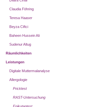
Dilara Cinar
Claudia Föhring
Teresa Haaser
Beyza Ciftci
Baheen Hussein Ali
Sudenur Altug
Räumlichkeiten
Leistungen
Digitale Muttermalanalyse
Allergologie
Pricktest
RAST-Untersuchung
Epikutantest