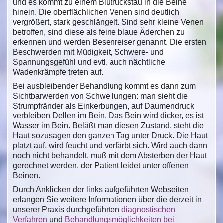
und es kommt zu einem Blutrückstau in die Beine
hinein. Die oberflächlichen Venen sind deutlich
vergrößert, stark geschlängelt. Sind sehr kleine Venen
betroffen, sind diese als feine blaue Äderchen zu
erkennen und werden Besenreiser genannt. Die ersten
Beschwerden mit Müdigkeit, Schwere- und
Spannungsgefühl und evtl. auch nächtliche
Wadenkrämpfe treten auf.
Bei ausbleibender Behandlung kommt es dann zum
Sichtbarwerden von Schwellungen: man sieht die
Strumpfränder als Einkerbungen, auf Daumendruck
verbleiben Dellen im Bein. Das Bein wird dicker, es ist
Wasser im Bein. Beläßt man diesen Zustand, steht die
Haut sozusagen den ganzen Tag unter Druck. Die Haut
platzt auf, wird feucht und verfärbt sich. Wird auch dann
noch nicht behandelt, muß mit dem Absterben der Haut
gerechnet werden, der Patient leidet unter offenen
Beinen.
Durch Anklicken der links aufgeführten Webseiten
erlangen Sie weitere Informationen über die derzeit in
unserer Praxis durchgeführten
diagnostischen
Verfahren
und
Behandlungsmöglichkeiten bei