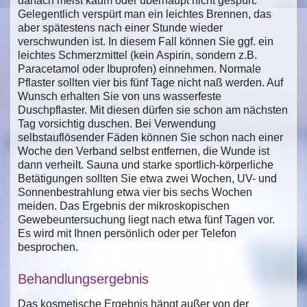
danach meist kaum oder überhaupt nicht gespürt.
Gelegentlich verspürt man ein leichtes Brennen, das
aber spätestens nach einer Stunde wieder
verschwunden ist. In diesem Fall können Sie ggf. ein
leichtes Schmerzmittel (kein Aspirin, sondern z.B.
Paracetamol oder Ibuprofen) einnehmen. Normale
Pflaster sollten vier bis fünf Tage nicht naß werden. Auf
Wunsch erhalten Sie von uns wasserfeste
Duschpflaster. Mit diesen dürfen sie schon am nächsten
Tag vorsichtig duschen. Bei Verwendung
selbstauflösender Fäden können Sie schon nach einer
Woche den Verband selbst entfernen, die Wunde ist
dann verheilt. Sauna und starke sportlich-körperliche
Betätigungen sollten Sie etwa zwei Wochen, UV- und
Sonnenbestrahlung etwa vier bis sechs Wochen
meiden. Das Ergebnis der mikroskopischen
Gewebeuntersuchung liegt nach etwa fünf Tagen vor.
Es wird mit Ihnen persönlich oder per Telefon
besprochen.
Behandlungsergebnis
Das kosmetische Ergebnis hängt außer von der