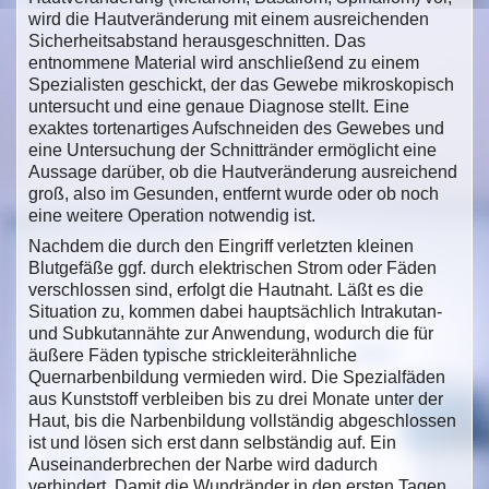
wird die Hautveränderung mit einem ausreichenden
Sicherheitsabstand herausgeschnitten. Das
entnommene Material wird anschließend zu einem
Spezialisten geschickt, der das Gewebe mikroskopisch
untersucht und eine genaue Diagnose stellt. Eine
exaktes tortenartiges Aufschneiden des Gewebes und
eine Untersuchung der Schnittränder ermöglicht eine
Aussage darüber, ob die Hautveränderung ausreichend
groß, also im Gesunden, entfernt wurde oder ob noch
eine weitere Operation notwendig ist.
Nachdem die durch den Eingriff verletzten kleinen
Blutgefäße ggf. durch elektrischen Strom oder Fäden
verschlossen sind, erfolgt die Hautnaht. Läßt es die
Situation zu, kommen dabei hauptsächlich Intrakutan-
und Subkutannähte zur Anwendung, wodurch die für
äußere Fäden typische strickleiterähnliche
Quernarbenbildung vermieden wird. Die Spezialfäden
aus Kunststoff verbleiben bis zu drei Monate unter der
Haut, bis die Narbenbildung vollständig abgeschlossen
ist und lösen sich erst dann selbständig auf. Ein
Auseinanderbrechen der Narbe wird dadurch
verhindert. Damit die Wundränder in den ersten Tagen