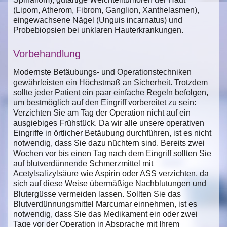
(Lipom, Atherom, Fibrom, Ganglion, Xanthelasmen),
eingewachsene Nägel (Unguis incarnatus) und
Probebiopsien bei unklaren Hauterkrankungen.
Vorbehandlung
Modernste Betäubungs- und Operationstechniken
gewährleisten ein Höchstmaß an Sicherheit. Trotzdem
sollte jeder Patient ein paar einfache Regeln befolgen,
um bestmöglich auf den Eingriff vorbereitet zu sein:
Verzichten Sie am Tag der Operation nicht auf ein
ausgiebiges Frühstück. Da wir alle unsere operativen
Eingriffe in örtlicher Betäubung durchführen, ist es nicht
notwendig, dass Sie dazu nüchtern sind. Bereits zwei
Wochen vor bis einen Tag nach dem Eingriff sollten Sie
auf blutverdünnende Schmerzmittel mit
Acetylsalizylsäure wie Aspirin oder ASS verzichten, da
sich auf diese Weise übermäßige Nachblutungen und
Blutergüsse vermeiden lassen. Sollten Sie das
Blutverdünnungsmittel Marcumar einnehmen, ist es
notwendig, dass Sie das Medikament ein oder zwei
Tage vor der Operation in Absprache mit Ihrem