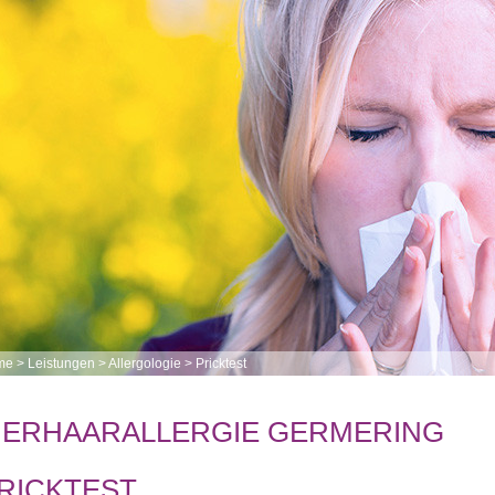
me
>
Leistungen
>
Allergologie
>
Pricktest
IERHAARALLERGIE GERMERING
RICKTEST