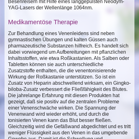
Besenreisern mit Hilfe eines langgepulsten Neodym-
YAG-Lasers der Wellenlänge 1064nm.
Medikamentöse Therapie
Zur Behandlung eines Venenleidens sind neben
gymnastischen Übungen und kalten Güssen auch
pharmazeutische Substanzen hilfreich. Es handelt sich
dabei vorwiegend um Aufbereitungen mit pflanzlichen
Inhaltsstoffen, wie etwa Roßkastanien. Als Salben oder
Tabletten können sie auch unterschiedliche
Zusatzstoffe enthalten, die die venentonisierende
Wirkung der Roßkastanie unterstützen. So ist ein
Zusatz von Heparin abschwellend wirksam, ein Gingko-
biloba-Zusatz verbessert die Fließfähigkeit des Blutes.
Die jahrelange Erfahrung mit diesen Produkten hat
gezeigt, daß sie positiv auf die zentralen Probleme
einer Venenschwäche wirken. Die Spannung der
Venenwand wird wieder erhöht, und durch die
tonisierten Venen kann das Blut besser fließen.
Gleichzeitig wird die Gefäßwand abgedichtet und es tritt
weniger Flüssigkeit aus den Venen in das umgebende
Gewebe aus. Damit ist die Schwellung und