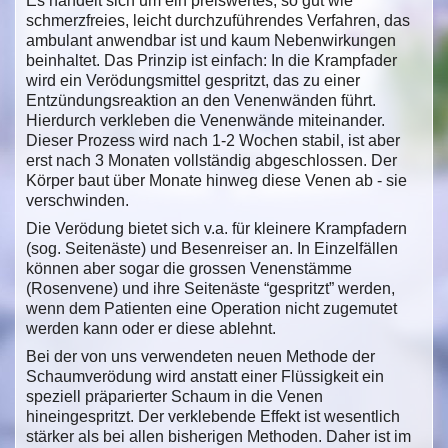
Es handelt sich um ein preiswertes, so gut wie
schmerzfreies, leicht durchzuführendes Verfahren, das
ambulant anwendbar ist und kaum Nebenwirkungen
beinhaltet. Das Prinzip ist einfach: In die Krampfader
wird ein Verödungsmittel gespritzt, das zu einer
Entzündungsreaktion an den Venenwänden führt.
Hierdurch verkleben die Venenwände miteinander.
Dieser Prozess wird nach 1-2 Wochen stabil, ist aber
erst nach 3 Monaten vollständig abgeschlossen. Der
Körper baut über Monate hinweg diese Venen ab - sie
verschwinden.
Die Verödung bietet sich v.a. für kleinere Krampfadern
(sog. Seitenäste) und Besenreiser an. In Einzelfällen
können aber sogar die grossen Venenstämme
(Rosenvene) und ihre Seitenäste “gespritzt” werden,
wenn dem Patienten eine Operation nicht zugemutet
werden kann oder er diese ablehnt.
Bei der von uns verwendeten neuen Methode der
Schaumverödung wird anstatt einer Flüssigkeit ein
speziell präparierter Schaum in die Venen
hineingespritzt. Der verklebende Effekt ist wesentlich
stärker als bei allen bisherigen Methoden. Daher ist im