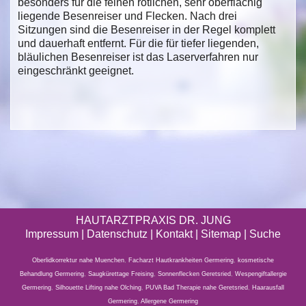
besonders für die feinen rötlichen, sehr oberflächig
liegende Besenreiser und Flecken. Nach drei
Sitzungen sind die Besenreiser in der Regel komplett
und dauerhaft entfernt. Für die für tiefer liegenden,
bläulichen Besenreiser ist das Laserverfahren nur
eingeschränkt geeignet.
HAUTARZTPRAXIS DR. JUNG
Impressum
|
Datenschutz
| Kontakt |
Sitemap
|
Suche
Oberlidkorrektur nahe Muenchen
,
Facharzt Hautkrankheiten Germering
,
kosmetische
Behandlung Germering
,
Saugkürettage Freising
,
Sonnenflecken Geretsried
,
Wespengiftallergie
Germering
,
Silhouette Lifting nahe Olching
,
PUVA Bad Therapie nahe Geretsried
,
Haarausfall
Germering
,
Allergene Germering