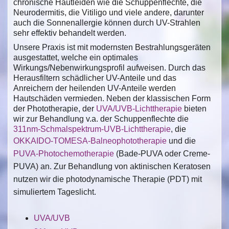
chronische Hautleiden wie die Schuppenflechte, die
Neurodermitis, die Vitiligo und viele andere, darunter
auch die Sonnenallergie können durch UV-Strahlen
sehr effektiv behandelt werden.
Unsere Praxis ist mit modernsten Bestrahlungsgeräten
ausgestattet, welche ein optimales
Wirkungs/Nebenwirkungsprofil aufweisen. Durch das
Herausfiltern schädlicher UV-Anteile und das
Anreichern der heilenden UV-Anteile werden
Hautschäden vermieden. Neben der klassischen Form
der Phototherapie, der
UVA/UVB-Lichttherapie
bieten
wir zur Behandlung v.a. der Schuppenflechte die
311nm-Schmalspektrum-UVB-Lichttherapie
, die
OKKAIDO-TOMESA-Balneophototherapie
und die
PUVA-Photochemotherapie
(Bade-PUVA oder Creme-
PUVA) an. Zur Behandlung von aktinischen Keratosen
nutzen wir die photodynamische Therapie (PDT) mit
simuliertem Tageslicht.
UVA/UVB