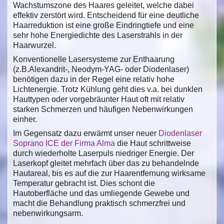
Wachstumszone des Haares geleitet, welche dabei
effektiv zerstört wird. Entscheidend für eine deutliche
Haarreduktion ist eine große Eindringtiefe und eine
sehr hohe Energiedichte des Laserstrahls in der
Haarwurzel.
Konventionelle Lasersysteme zur Enthaarung
(z.B.Alexandrit-, Neodym-YAG- oder Diodenlaser)
benötigen dazu in der Regel eine relativ hohe
Lichtenergie. Trotz Kühlung geht dies v.a. bei dunklen
Hauttypen oder vorgebräunter Haut oft mit relativ
starken Schmerzen und häufigen Nebenwirkungen
einher.
Im Gegensatz dazu erwärmt unser neuer
Diodenlaser
Soprano ICE der Firma Alma
die Haut schrittweise
durch wiederholte Laserpuls niedriger Energie. Der
Laserkopf gleitet mehrfach über das zu behandelnde
Hautareal, bis es auf die zur Haarentfernung wirksame
Temperatur gebracht ist. Dies schont die
Hautoberfläche und das umliegende Gewebe und
macht die Behandlung praktisch schmerzfrei und
nebenwirkungsarm.