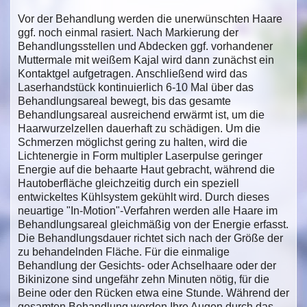
Vor der Behandlung werden die unerwünschten Haare
ggf. noch einmal rasiert. Nach Markierung der
Behandlungsstellen und Abdecken ggf. vorhandener
Muttermale mit weißem Kajal wird dann zunächst ein
Kontaktgel aufgetragen. Anschließend wird das
Laserhandstück kontinuierlich 6-10 Mal über das
Behandlungsareal bewegt, bis das gesamte
Behandlungsareal ausreichend erwärmt ist, um die
Haarwurzelzellen dauerhaft zu schädigen. Um die
Schmerzen möglichst gering zu halten, wird die
Lichtenergie in Form multipler Laserpulse geringer
Energie auf die behaarte Haut gebracht, während die
Hautoberfläche gleichzeitig durch ein speziell
entwickeltes Kühlsystem gekühlt wird. Durch dieses
neuartige "In-Motion"-Verfahren werden alle Haare im
Behandlungsareal gleichmäßig von der Energie erfasst.
Die Behandlungsdauer richtet sich nach der Größe der
zu behandelnden Fläche. Für die einmalige
Behandlung der Gesichts- oder Achselhaare oder der
Bikinizone sind ungefähr zehn Minuten nötig, für die
Beine oder den Rücken etwa eine Stunde. Während der
gesamten Behandlung werden Ihre Augen durch das