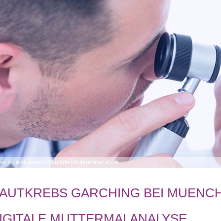
me
>
Leistungen
>
Digitale Muttermalanalyse
AUTKREBS GARCHING BEI MUENC
IGITALE MUTTERMALANALYSE