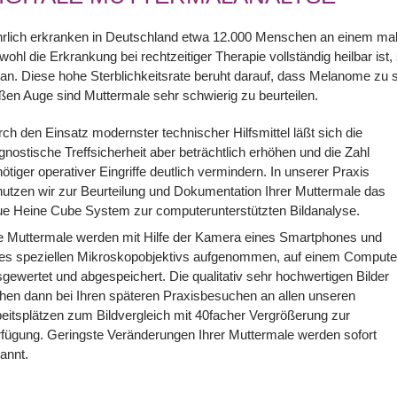
hrlich erkranken in Deutschland etwa 12.000 Menschen an einem m
ohl die Erkrankung bei rechtzeitiger Therapie vollständig heilbar i
an. Diese hohe Sterblichkeitsrate beruht darauf, dass Melanome zu s
ßen Auge sind Muttermale sehr schwierig zu beurteilen.
ch den Einsatz modernster technischer Hilfsmittel läßt sich die
gnostische Treffsicherheit aber beträchtlich erhöhen und die Zahl
ötiger operativer Eingriffe deutlich vermindern. In unserer Praxis
utzen wir zur Beurteilung und Dokumentation Ihrer Muttermale das
e Heine Cube System zur computerunterstützten Bildanalyse.
e Muttermale werden mit Hilfe der Kamera eines Smartphones und
nes speziellen Mikroskopobjektivs aufgenommen, auf einem Compute
gewertet und abgespeichert. Die qualitativ sehr hochwertigen Bilder
hen dann bei Ihren späteren Praxisbesuchen an allen unseren
eitsplätzen zum Bildvergleich mit 40facher Vergrößerung zur
fügung. Geringste Veränderungen Ihrer Muttermale werden sofort
kannt.