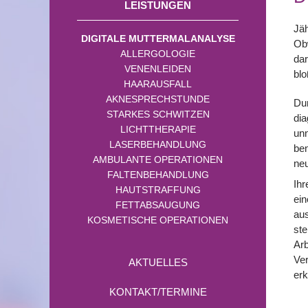
LEISTUNGEN
Jä
DIGITALE MUTTERMALANALYSE
Obw
ALLERGOLOGIE
dar
VENENLEIDEN
blo
HAARAUSFALL
AKNESPRECHSTUNDE
Dur
STARKES SCHWITZEN
dia
LICHTTHERAPIE
unn
LASERBEHANDLUNG
ben
AMBULANTE OPERATIONEN
neu
FALTENBEHANDLUNG
Ihr
HAUTSTRAFFUNG
ei
FETTABSAUGUNG
aus
KOSMETISCHE OPERATIONEN
ste
Arb
Ver
AKTUELLES
er
KONTAKT/TERMINE