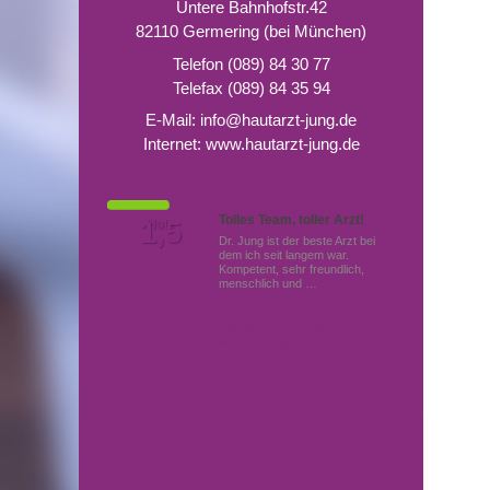
Untere Bahnhofstr.42
82110 Germering (bei München)
Telefon (089) 84 30 77
Telefax (089) 84 35 94
E-Mail:
info@hautarzt-jung.de
Internet:
www.hautarzt-jung.de
Tolles Team, toller Arzt!
Von Patienten
1,5
Note
bewertet mit
Dr. Jung ist der beste Arzt bei
dem ich seit langem war.
Kompetent, sehr freundlich,
menschlich und …
Mehr
Hautärzte (Dermatologen)
in Germering