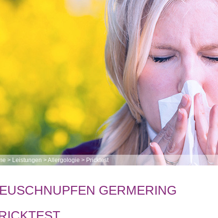
me
>
Leistungen
>
Allergologie
>
Pricktest
EUSCHNUPFEN GERMERING
RICKTEST