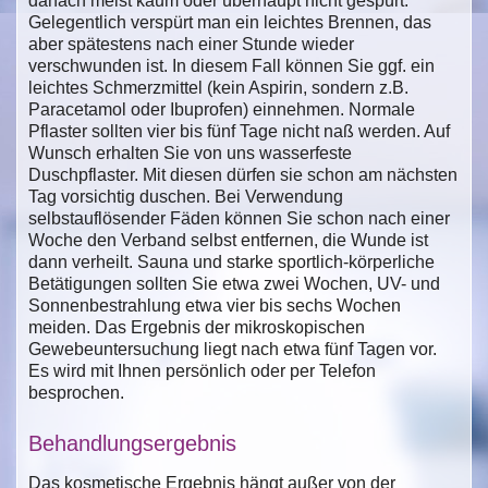
danach meist kaum oder überhaupt nicht gespürt.
Gelegentlich verspürt man ein leichtes Brennen, das
aber spätestens nach einer Stunde wieder
verschwunden ist. In diesem Fall können Sie ggf. ein
leichtes Schmerzmittel (kein Aspirin, sondern z.B.
Paracetamol oder Ibuprofen) einnehmen. Normale
Pflaster sollten vier bis fünf Tage nicht naß werden. Auf
Wunsch erhalten Sie von uns wasserfeste
Duschpflaster. Mit diesen dürfen sie schon am nächsten
Tag vorsichtig duschen. Bei Verwendung
selbstauflösender Fäden können Sie schon nach einer
Woche den Verband selbst entfernen, die Wunde ist
dann verheilt. Sauna und starke sportlich-körperliche
Betätigungen sollten Sie etwa zwei Wochen, UV- und
Sonnenbestrahlung etwa vier bis sechs Wochen
meiden. Das Ergebnis der mikroskopischen
Gewebeuntersuchung liegt nach etwa fünf Tagen vor.
Es wird mit Ihnen persönlich oder per Telefon
besprochen.
Behandlungsergebnis
Das kosmetische Ergebnis hängt außer von der