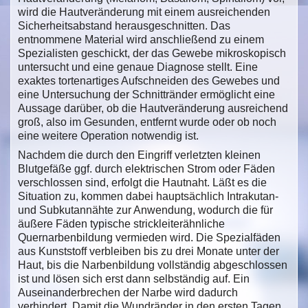
wird die Hautveränderung mit einem ausreichenden
Sicherheitsabstand herausgeschnitten. Das
entnommene Material wird anschließend zu einem
Spezialisten geschickt, der das Gewebe mikroskopisch
untersucht und eine genaue Diagnose stellt. Eine
exaktes tortenartiges Aufschneiden des Gewebes und
eine Untersuchung der Schnittränder ermöglicht eine
Aussage darüber, ob die Hautveränderung ausreichend
groß, also im Gesunden, entfernt wurde oder ob noch
eine weitere Operation notwendig ist.
Nachdem die durch den Eingriff verletzten kleinen
Blutgefäße ggf. durch elektrischen Strom oder Fäden
verschlossen sind, erfolgt die Hautnaht. Läßt es die
Situation zu, kommen dabei hauptsächlich Intrakutan-
und Subkutannähte zur Anwendung, wodurch die für
äußere Fäden typische strickleiterähnliche
Quernarbenbildung vermieden wird. Die Spezialfäden
aus Kunststoff verbleiben bis zu drei Monate unter der
Haut, bis die Narbenbildung vollständig abgeschlossen
ist und lösen sich erst dann selbständig auf. Ein
Auseinanderbrechen der Narbe wird dadurch
verhindert. Damit die Wundränder in den ersten Tagen