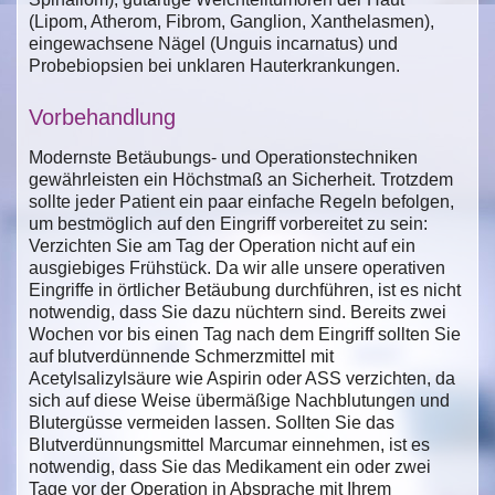
(Lipom, Atherom, Fibrom, Ganglion, Xanthelasmen),
eingewachsene Nägel (Unguis incarnatus) und
Probebiopsien bei unklaren Hauterkrankungen.
Vorbehandlung
Modernste Betäubungs- und Operationstechniken
gewährleisten ein Höchstmaß an Sicherheit. Trotzdem
sollte jeder Patient ein paar einfache Regeln befolgen,
um bestmöglich auf den Eingriff vorbereitet zu sein:
Verzichten Sie am Tag der Operation nicht auf ein
ausgiebiges Frühstück. Da wir alle unsere operativen
Eingriffe in örtlicher Betäubung durchführen, ist es nicht
notwendig, dass Sie dazu nüchtern sind. Bereits zwei
Wochen vor bis einen Tag nach dem Eingriff sollten Sie
auf blutverdünnende Schmerzmittel mit
Acetylsalizylsäure wie Aspirin oder ASS verzichten, da
sich auf diese Weise übermäßige Nachblutungen und
Blutergüsse vermeiden lassen. Sollten Sie das
Blutverdünnungsmittel Marcumar einnehmen, ist es
notwendig, dass Sie das Medikament ein oder zwei
Tage vor der Operation in Absprache mit Ihrem