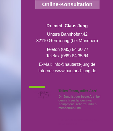
Online-Konsultation
Dr. med. Claus Jung
Untere Bahnhofstr.42
82110 Germering (bei München)
Telefon (089) 84 30 77
Telefax (089) 84 35 94
E-Mail:
info@hautarzt-jung.de
Internet:
www.hautarzt-jung.de
Tolles Team, toller Arzt!
Von Patienten
1,5
Note
bewertet mit
Dr. Jung ist der beste Arzt bei
dem ich seit langem war.
Kompetent, sehr freundlich,
menschlich und …
Mehr
Hautärzte (Dermatologen)
in Germering