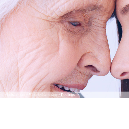
me
>
Leistungen
>
Faltenbehandlung
>
Peelings