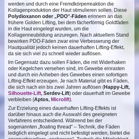
werden und durch eine Fremdkörperreaktion die
Kollagenproduktion der Haut stimulieren sollen. Diese
Polydioxanon oder „PDO“-Fäden
erinnern an das
frühere Golden Lifting, bei dem fächerförmig Goldfäden
in die Haut eingelegt wurden, um die
Kollagenneubildung anzuregen. Nach aktuellem Stand
bewirken PDO-Fäden zwar eine Verbesserung der
Hautqualität jedoch keinen dauerhaften Lifting-Effekt,
da sie sich viel zu schnell wieder auflösen.
Im Gegensatz dazu sollen Fäden, die mit Widerhaken
oder Kegelchen versehen sind, im Gewebe einrasten
und durch ein Anheben des Gewebes einen sofortigen
Lifting-Effekt erzeugen. Je nach Material gibt es Fäden,
die sich nach ein bis zwei Jahren auflösen (
Happy-Lift,
Silhouette-Lift
, Serdev-Lift
) oder dauerhaft im Gewebe
verbleiben (
Aptos,
Microlift
).
Zur Erzielung eines dauerhaften Lifting-Effekts ist
darüber hinaus auch die Auswahl des geeigneten
Verfahrens entscheidend. Während bei der
sogenannten „floating thread“ – Technik, die Fäden
lediglich eingelegt und nicht befestigt werden, bietet die