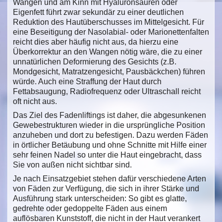
Wangen und am Kinn mit Hyaluronsäuren oder
Eigenfett führt zwar sekundär zu einer deutlichen
Reduktion des Hautüberschusses im Mittelgesicht. Für
eine Beseitigung der Nasolabial- oder Marionettenfalten
reicht dies aber häufig nicht aus, da hierzu eine
Überkorrektur an den Wangen nötig wäre, die zu einer
unnatürlichen Deformierung des Gesichts (z.B.
Mondgesicht, Matratzengesicht, Pausbäckchen) führen
würde. Auch eine Straffung der Haut durch
Fettabsaugung, Radiofrequenz oder Ultraschall reicht
oft nicht aus.
Das Ziel des Fadenliftings ist daher, die abgesunkenen
Gewebestrukturen wieder in die ursprüngliche Position
anzuheben und dort zu befestigen. Dazu werden Fäden
in örtlicher Betäubung und ohne Schnitte mit Hilfe einer
sehr feinen Nadel so unter die Haut eingebracht, dass
Sie von außen nicht sichtbar sind.
Je nach Einsatzgebiet stehen dafür verschiedene Arten
von Fäden zur Verfügung, die sich in ihrer Stärke und
Ausführung stark unterscheiden: So gibt es glatte,
gedrehte oder gedoppelte Fäden aus einem
auflösbaren Kunststoff, die nicht in der Haut verankert