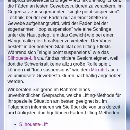
anspruchsvollere „anchorage“–Technik die Möglichkeit,
die Fäden an festen Gewebestrukturen zu verankern. Im
Gegensatz zur sogenannten "single point suspension"-
Technik, bei der ein Faden nur an einer Stelle im
Gewebe aufgehängt wird, wird der Faden bei der
sogenannten "loop suspension" wie eine Schlinge
unter die Haut gelegt, um das Gewicht wie bei einer
Hängematte gleichmäßiger zu verteilen. Der Vorteil
besteht in der höheren Stabilität des Lifting-Effekts.
Während sich "single point suspensions" wie das
Silhouette-Lift
v.a. für das mittlere Gesicht eignen, weil
dort die Schwerkraft keine allzu große Rolle spielt,
können mit "loop suspensions" wie dem
Microlift
auch
voluminösere Gewebestrukturen nachhaltig angehoben
werden.
Wir beraten Sie gerne im Rahmen eines
unverbindlichen Gesprächs, welche Lifting-Methode für
Ihr spezielle Situation am besten geeignet ist. Im
Folgenden informieren wir Sie über die von uns derzeit
am häufigsten durchgeführten Faden-Lifting-Methoden
Silhouette-Lift