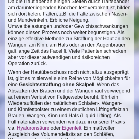
Da die Haut aber an einigen Stellen durch Haltebänder
am darunterliegenden Knochen fest verankert ist, bilden
sich dort tiefere Falten, z.B. die Falte zwischen Nasen-
und Mundwinkeln. Erbliche Neigung,
Umweltbelastungen und/oder Gewichtsschwankungen
können diesen Prozess noch weiter begünstigen. Als
einzige effektive Methode zur Straffung der Haut an den
Wangen, am Kinn, am Hals oder an den Augenbrauen
galt lange Zeit das Facelift. Viele Patienten schrecken
aber vor dieser aufwendigen und risikoreichen
Operation zurück.
Wenn der Hautüberschuss noch nicht allzu ausgeprägt
ist, gibt es mittlerweile eine Reihe von Möglichkeiten für
eine
Gesichtsstraffung ohne Skalpell
. Wenn das
Absacken der Brauen und der Wangenhaut vorwiegend
auf einem Verlust von Fettgewebe beruht, führt ein
Wiederauffüllen der natürlichen Schläfen-, Wangen-
und Kinnfettpolster zu einem deutlichen Liftingeffekt an
Brauen, Wangen, Kinn und Hals (Liquid Lifting). Als
Füllmaterialien verwenden wir dazu in unserer Praxis
v.a.
Hyaluronsäure
oder
Eigenfett
. Ein maßvoller
Ausgleich des Volumendefizits an den Schläfen,