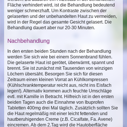
Fläche verhindert wird, ist die Behandlung bedeutend
weniger schmerzhaft. Um Kontraste zwischen der
gelaserten und der unbehandelten Haut zu vermeiden,
wird in der Regel das gesamte Gesicht gelasert. Die
Behandlung dauert aber nur 20-30 Minuten.
Nachbehandlung
In den ersten beiden Stunden nach der Behandlung
werden Sie sich wie bei einem Sonnenbrand fühlen.
Die gelaserte Haut ist gerötet, überwärmt, spannt und
brennt. Sie ist zunächst mit Tausenden von winzigen
Löchern übersäht. Besorgen Sie sich für diesen
Zeitraum einen kleinen Vorrat an Kühlkompressen
(Kühlschranktemperatur reicht aus, nicht ins Eisfach
legen!). Alternativ kommen auch feuchte Umschläge
evtl. mit Kamille in Betracht. Hilfreich ist in den ersten
beiden Tagen auch die Einnahme von Ibuprofen
Tabletten 400mg drei Mal täglich. Zusätzlich sollten Sie
die Haut regelmäßig mit einer leicht fettenden und
hautberuhigenden Creme (z.B. Cicalfate, Fa. Avene)
eincremen. Ab dem 2.Tag wird die Hautoberfläche