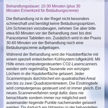
Behandlungsdauer: 10-30 Minuten (plus 30
Minuten Einwirkzeit für Betäubungscreme)
Die Behandlung ist in der Regel nicht besonders
schmerzhaft und benötigt keine Betäubungsspritzen.
Um Schmerzen vorzubeugen, nehmen Sie aber bitte
etwa 60 Minuten vor der Behandlung zwei bis drei
Paracetamol Tabletten ein. Zusätzlich wird in der Praxis
30-60 Minuten vor der Behandlung noch eine
Betäubungscreme aufgetragen.
Während der Behandlung wird die Hautoberfläche mit
einem speziell entwickelten Kühlsystem luftgekühlt. Mit
Hilfe eines computergesteuerten CO2-Laserscanners
werden sehr regelmäßig Tausende von winzigen
Löchern in die Hautoberfläche gelasert. Jeder
Scannerimpuls durchlöchert ein quadratisches Areal
von bis zu zwei Quadratzentimetern. Die Eindringtiefe
wird computergenau gesteuert und ist immer gleich. Ein
neues Scannerverfahren sorgt dafür, dass nie
benachbarte sondern immer nur möglichst weit
auseinander liegende Punkte nacheinander gelasert
werden. Da dadurch ein Hitzestau in der behandelten