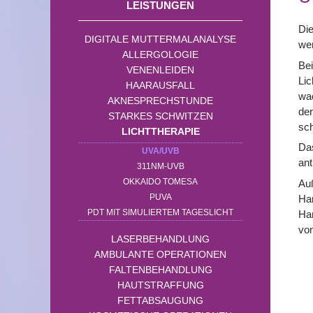
LEISTUNGEN
Die
DIGITALE MUTTERMALANALYSE
wer
ALLERGOLOGIE
Bei
VENENLEIDEN
Lic
HAARAUSFALL
wa
AKNESPRECHSTUNDE
der
STARKES SCHWITZEN
sch
LICHTTHERAPIE
Das
UVA/UVB
ant
311NM-UVB
OKKAIDO TOMESA
Au
PUVA
Har
PDT MIT SIMULIERTEM TAGESLICHT
Har
vom
LASERBEHANDLUNG
AMBULANTE OPERATIONEN
FALTENBEHANDLUNG
HAUTSTRAFFUNG
FETTABSAUGUNG