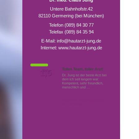
Untere Bahnhofstr.42
82110 Germering (bei München)
Telefon (089) 84 30 77
Telefax (089) 84 35 94
E-Mail:
info@hautarzt-jung.de
Internet:
www.hautarzt-jung.de
Tolles Team, toller Arzt!
Von Patienten
1,5
Note
bewertet mit
Dr. Jung ist der beste Arzt bei
dem ich seit langem war.
Kompetent, sehr freundlich,
menschlich und …
Mehr
Hautärzte (Dermatologen)
in Germering