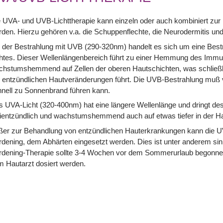
 UVA- und UVB-Lichttherapie kann einzeln oder auch kombiniert zu
den. Hierzu gehören v.a. die Schuppenflechte, die Neurodermitis und
 der Bestrahlung mit UVB (290-320nm) handelt es sich um eine Bestra
htes. Dieser Wellenlängenbereich führt zu einer Hemmung des Immu
chstumshemmend auf Zellen der oberen Hautschichten, was schließl
 entzündlichen Hautveränderungen führt. Die UVB-Bestrahlung muß v
nell zu Sonnenbrand führen kann.
 UVA-Licht (320-400nm) hat eine längere Wellenlänge und dringt desha
ientzündlich und wachstumshemmend auch auf etwas tiefer in der Ha
ßer zur Behandlung von entzündlichen Hauterkrankungen kann die 
dening, dem Abhärten eingesetzt werden. Dies ist unter anderem sinn
dening-Therapie sollte 3-4 Wochen vor dem Sommerurlaub begonnen 
 Hautarzt dosiert werden.