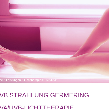
me
>
Leistungen
>
Lichttherapie
>
UVA/UVB
VB STRAHLUNG GERMERING
VA/UVB-LICHTTHERAPIE